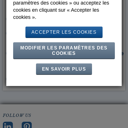
paramètres des cookies » ou acceptez les
alimentaire ?
cookies en cliquant sur « Accepter les
cookies ».
Peut-on remplacer la gélatine ?
ACCEPTER LES COOKIES
La gélatine est-elle à l’abri des
contaminations par ESB ?
MODIFIER LES PARAMÈTRES DES
La gélatine dans l’alimentation (par exemple
COOKIES
gâteaux à la crème ou aspics) est-elle sans
danger?
EN SAVOIR PLUS
Bon à savoir concernant la gélatine
FOLLOW US