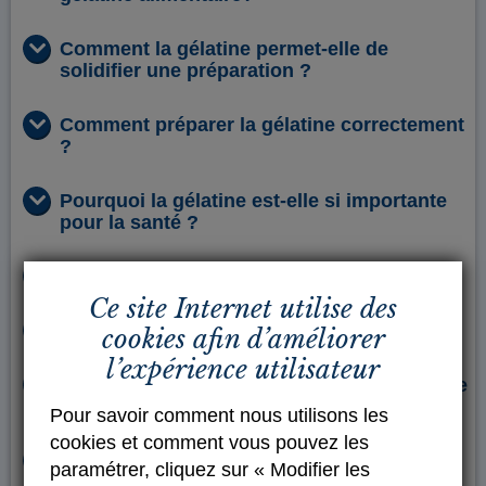
Comment la gélatine permet-elle de
solidifier une préparation ?
Comment préparer la gélatine correctement
?
Pourquoi la gélatine est-elle si importante
pour la santé ?
A partir de quoi fabrique-t-on la gélatine ?
Ce site Internet utilise des
Comment fabrique-t-on la gélatine ?
cookies afin d’améliorer
l’expérience utilisateur
Quelle est la position du GME concernant le
bien-être animal?
Pour savoir comment nous utilisons les
cookies et comment vous pouvez les
La gélatine pharmaceutique est-elle
paramétrer, cliquez sur « Modifier les
produite autrement que la gélatine