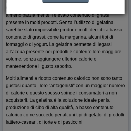
grassi. Grazie alla sua capacità di formare una emulsione
Olio in Acqua (O/A), può essere utilizzato per sostituire,
almeno parzialmente, l'elevato contenuto di grassi
presente in molti prodotti. Senza l’utilizzo di gelatina,
sarebbe stato impossibile produrre molti dei cibi a basso
contenuto di grassi, come la margarina, alcuni tipi di
formaggi o di yogurt. La gelatina permette di legarsi
all’acqua presente nei prodotti e conferire loro maggiore
volume, senza aggiungere ulteriori calorie e
mantenendone il gusto saporito.
Molti alimenti a ridotto contenuto calorico non sono tanto
gustosi quanto i loro “antagonisti” con un maggior numero
di calorie e questo spesso spinge i consumatori a non
acquistarli. La gelatina è la soluzione ideale per la
produzione di cibo di alta qualità, a basso contenuto
calorico come succede per alcuni tipi di gelato, di prodotti
lattiero-caseari, di torte e di pasticcini.