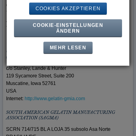
Chuo-ku
COOKIES AKZEPTIEREN
Tokyo (PC 103-0023)
Japan
COOKIE-EINSTELLUNGEN
Telefon: +81 (0) 3-66 67-82 51
ÄNDERN
MEHR LESEN
GELATIN MANUFACTURERS INSTITUTE OF AMERICA
(GMIA)
c/o Stanley, Lande & Hunter
119 Sycamore Street, Suite 200
Muscatine, Iowa 52761
USA
Internet:
http://www.gelatin-gmia.com
SOUTH AMERICAN GELATIN MANUFACTURING
ASSOCIATION (SAGMA)
SCRN 714/715 BL A LOJA 35 subsolo Asa Norte