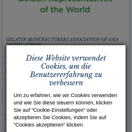
GELATIN MANUFACTURERS ASSOCIATION OF ASIA
PACIFIC (GMAP)
115 Veterans Parade,
Diese Website verwendet
Collaroy Plateau
Cookies, um die
NSW 2097
Benutzererfahrung zu
Australia
verbessern
Telefon: +61 401 700 085
E-mail:
info(at)gmap-gelatin.com
Um zu erfahren, wie wir Cookies verwenden
Internet:
http://www.gmap-gelatin.com
und wie Sie diese steuern können, klicken
Sie auf "Cookie-Einstellungen" oder
GELATIN MANUFACTURERS ASSOCIATION OF JAPAN
akzeptieren Sie Cookies, indem Sie auf
(GMJ)
"Cookies akzeptieren" klicken.
2-8-12, Nihonbashi-honcho